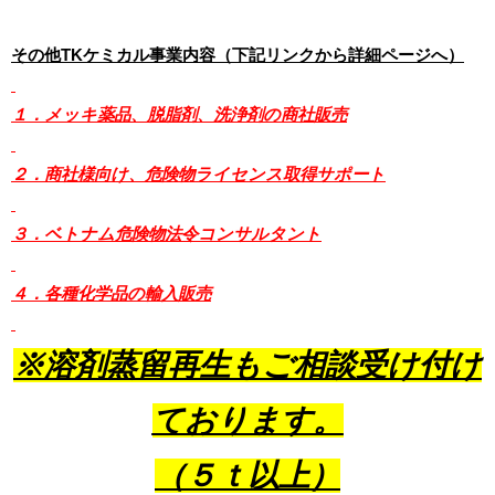
その他TKケミカル事業内容（下記リンクから詳細ページへ）
１．メッキ薬品、脱脂剤、洗浄剤の商社販売
２．商社様向け、危険物ライセンス取得サポート
３．ベトナム危険物法令コンサルタント
４．各種化学品の輸入販売
※溶剤蒸留再生もご相談受け付け
ております。
（５ｔ以上）